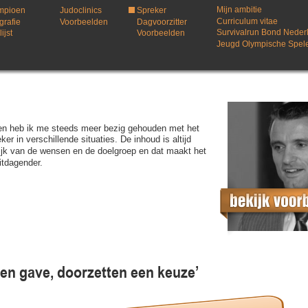
Mijn ambitie
mpioen
Judoclinics
Spreker
Curriculum vitae
grafie
Voorbeelden
Dagvoorzitter
Survivalrun Bond Neder
ijst
Voorbeelden
Jeugd Olympische Spel
en heb ik me steeds meer bezig gehouden met het 
ker in verschillende situaties. De inhoud is altijd 
ijk van de wensen en de doelgroep en dat maakt het 
itdagender.
 een gave, doorzetten een keuze’