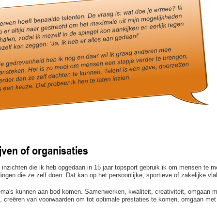
jven of organisaties
 inzichten die ik heb opgedaan in 15 jaar topsport gebruik ik om mensen te m
dingen die ze zelf doen. Dat kan op het persoonlijke, sportieve of zakelijke vlak
ema's kunnen aan bod komen. Samenwerken, kwaliteit, creativiteit, omgaan m
, creëren van voorwaarden om tot optimale prestaties te komen, omgaan met 