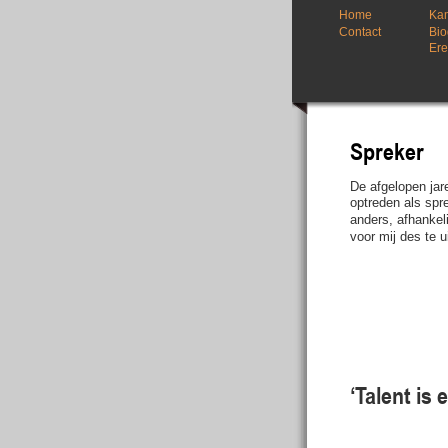
Home
Ka
Contact
Bio
Erel
Spreker
De afgelopen jar
optreden als spre
anders, afhankel
voor mij des te u
‘Talent is