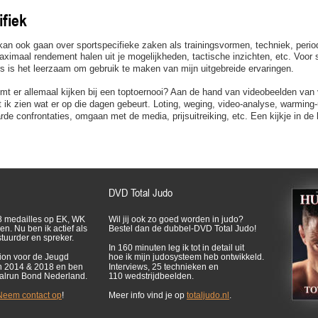
fiek
kan ook gaan over sportspecifieke zaken als trainingsvormen, techniek, period
maximaal rendement halen uit je mogelijkheden, tactische inzichten, etc. Voor 
rs is het leerzaam om gebruik te maken van mijn uitgebreide ervaringen.
mt er allemaal kijken bij een toptoernooi? Aan de hand van videobeelden van 
 ik zien wat er op die dagen gebeurt. Loting, weging, video-analyse, warming-
rde confrontaties, omgaan met de media, prijsuitreiking, etc. Een kijkje in d
DVD Total Judo
8 medailles op EK, WK
Wil jij ook zo goed worden in judo?
n. Nu ben ik actief als
Bestel dan de dubbel-DVD Total Judo!
stuurder en spreker.
In 160 minuten leg ik tot in detail uit
ion voor de Jeugd
hoe ik mijn judosysteem heb ontwikkeld.
n 2014 & 2018 en ben
Interviews, 25 technieken en
valrun Bond Nederland.
110 wedstrijdbeelden.
Neem contact op
!
Meer info vind je op
totaljudo.nl
.