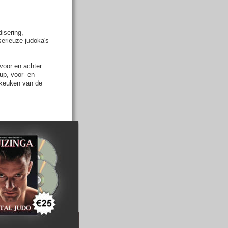
isering,
serieuze judoka's 
voor en achter
up, voor- en
e keuken van de