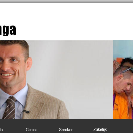
5
6
7
8
9
10
Zakelijk
do
Clinics
Spreken