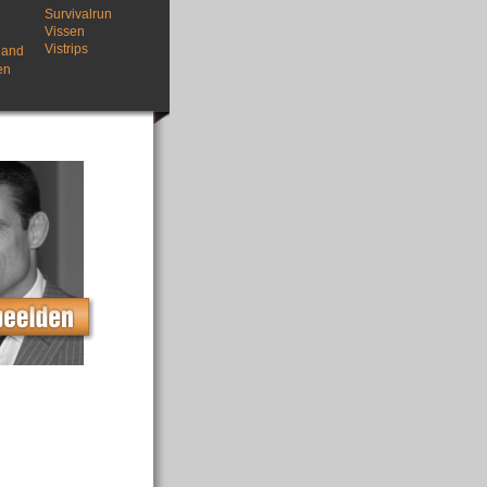
Survivalrun
Vissen
Vistrips
land
en