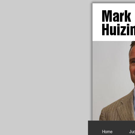
1
2
3
4
Home
Ju