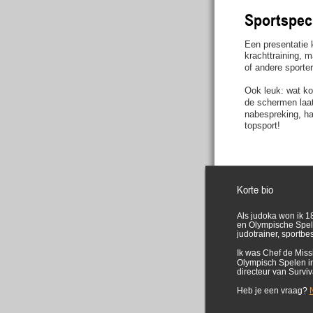
Sportspeci
Een presentatie 
krachttraining, 
of andere sporte
Ook leuk: wat ko
de schermen laat
nabespreking, ha
topsport!
Korte bio
Als judoka won ik 1
en Olympische Spele
judotrainer, sportbe
Ik was Chef de Miss
Olympisch Spelen i
directeur van Survi
Heb je een vraag?