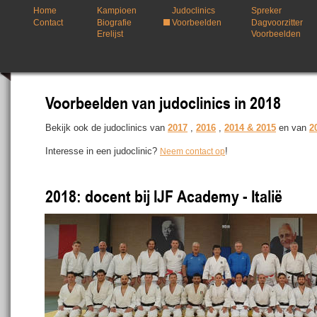
Home
Kampioen
Judoclinics
Spreker
Contact
Biografie
Voorbeelden
Dagvoorzitter
Erelijst
Voorbeelden
Voorbeelden van judoclinics in 2018
Bekijk ook de judoclinics van 
2017
 , 
2016
 , 
2014 & 2015
 en van 
2
Interesse in een judoclinic? 
!
Neem contact op
2018: docent bij IJF Academy - Italië