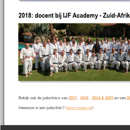
2018: docent bij IJF Academy - Zuid-Afri
Bekijk ook de judoclinics van 
2017
 , 
2016
 , 
2014 & 2015
 en van 
2
Interesse in een judoclinic? 
!
Neem contact op