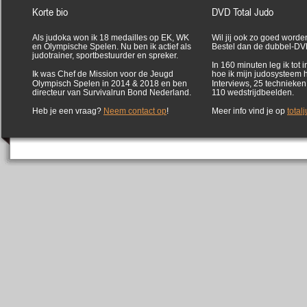
Korte bio
DVD Total Judo
Als judoka won ik 18 medailles op EK, WK
Wil jij ook zo goed worde
en Olympische Spelen. Nu ben ik actief als
Bestel dan de dubbel-DVD
judotrainer, sportbestuurder en spreker.
In 160 minuten leg ik tot in
Ik was Chef de Mission voor de Jeugd
hoe ik mijn judosysteem 
Olympisch Spelen in 2014 & 2018 en ben
Interviews, 25 technieken
directeur van Survivalrun Bond Nederland.
110 wedstrijdbeelden.
Heb je een vraag?
Neem contact op
!
Meer info vind je op
total