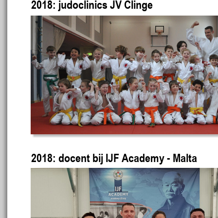
2018: judoclinics JV Clinge
2018: docent bij IJF Academy - Malta